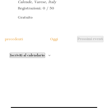
Calende, Varese, Italy
Registrazioni: 0 / 50
Gratuito
Eventi
precedenti
Oggi
Prossimi eventi
Iscriviti al calendario