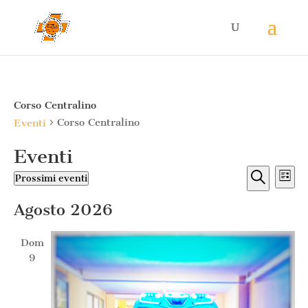
Corso Centralino
Corso Centralino
Eventi
Eventi
Eventi
Ev
Prossimi eventi
Lista
Vis
Ricerc
Seleziona
Cerca
Na
e
Agosto 2026
la
viste
data.
Naviga
Dom
9