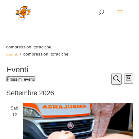
compressioni toraciche
compressioni toraciche
Eventi
Eventi
Eventi
Eve
Prossimi eventi
Lista
Vis
Ricerca
Seleziona
Cerca
Nav
la
e
Settembre 2026
data.
viste
Navigaz
Sab
12