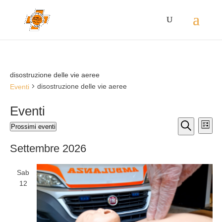
disostruzione delle vie aeree
disostruzione delle vie aeree
Eventi
Eventi
Eventi
Eve
Prossimi eventi
Lista
Vis
Ricerca
Seleziona
Cerca
Nav
la
e
Settembre 2026
data.
viste
Navigaz
Sab
12