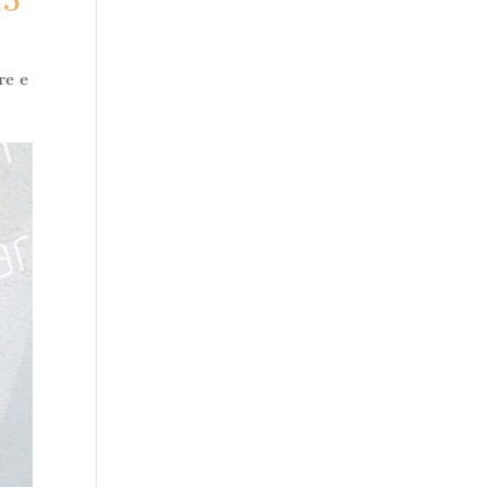
25
re e