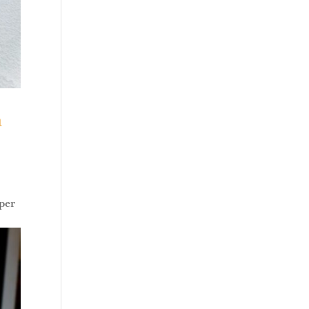
a
 per