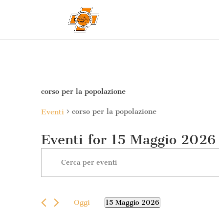
corso per la popolazione
corso per la popolazione
Eventi
Eventi for 15 Maggio 2026
Eventi
Inserisci
Ricerca
Parola
e
Chiave.
viste
Cerca
Navigazione
Oggi
15 Maggio 2026
Eventi
Seleziona
per