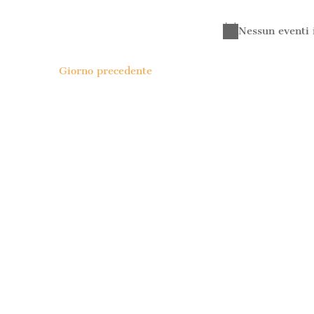
la
Parola
data.
Chiave.
Nessun eventi
Giorno precedente