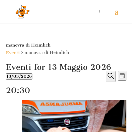
manovra di Heimlich
manovra di Heimlich
Eventi
Eventi for 13 Maggio 2026
Eventi
Ev
13/05/2026
Giorn
Vis
Ricerc
Seleziona
Cerca
Na
e
20:30
la
viste
data.
Naviga